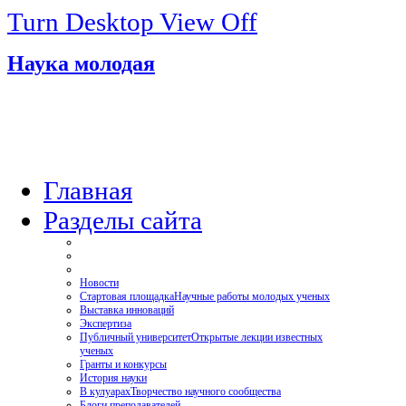
Turn Desktop View Off
Наука молодая
Главная
Разделы сайта
Новости
Стартовая площадка
Научные работы молодых ученых
Выставка инноваций
Экспертиза
Публичный университет
Открытые лекции известных
ученых
Гранты и конкурсы
История науки
В кулуарах
Творчество научного сообщества
Блоги преподавателей