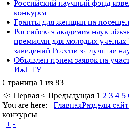
Российский научный фонд изве
конкурса
Гранты для женщин на посеще
Российская академия наук объя
премиями для молодых ученых 
заведений России за лучшие н
Объявлен приём заявок на учас
ИжГТУ
Страница 1 из 83
<<
Первая
<
Предыдущая
1
2
3
4
5
You are here:
Главная
Разделы сайт
конкурсы
|
+
-