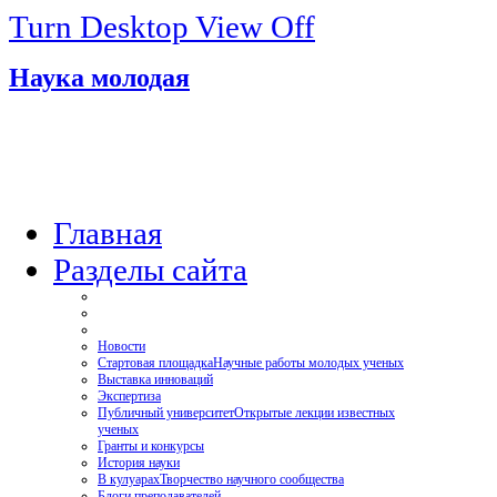
Turn Desktop View Off
Наука молодая
Главная
Разделы сайта
Новости
Стартовая площадка
Научные работы молодых ученых
Выставка инноваций
Экспертиза
Публичный университет
Открытые лекции известных
ученых
Гранты и конкурсы
История науки
В кулуарах
Творчество научного сообщества
Блоги преподавателей