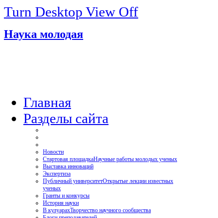
Turn Desktop View Off
Наука молодая
Главная
Разделы сайта
Новости
Стартовая площадка
Научные работы молодых ученых
Выставка инноваций
Экспертиза
Публичный университет
Открытые лекции известных
ученых
Гранты и конкурсы
История науки
В кулуарах
Творчество научного сообщества
Блоги преподавателей