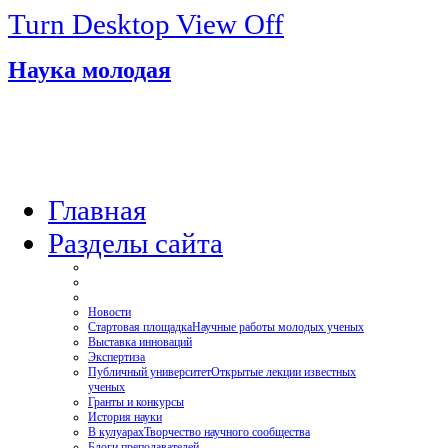
Turn Desktop View Off
Наука молодая
Главная
Разделы сайта
Новости
Стартовая площадка
Научные работы молодых ученых
Выставка инноваций
Экспертиза
Публичный университет
Открытые лекции известных
ученых
Гранты и конкурсы
История науки
В кулуарах
Творчество научного сообщества
Блоги преподавателей