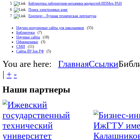
5
Библиотека лаборатории механики жидкостей ИПМех РАН
6
Поиск электронных книг
7
Engenegr - Лучшая техническая литература
Научно-популярные сайты для школьников
(55)
Библиотеки
(7)
Научные сайты
(18)
Официальные
(3)
СМИ
(11)
Сайты ВУЗов РФ
(5)
You are here:
Главная
Ссылки
Библ
|
+
-
Наши
партнеры