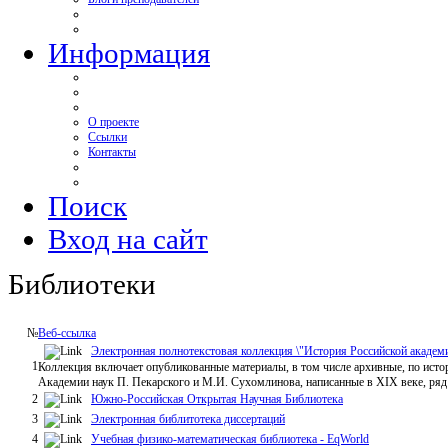
Информация
О проекте
Ссылки
Контакты
Поиск
Вход на сайт
Библиотеки
№
Веб-ссылка
Электронная полнотекстовая коллекция \"История Российской академи
1
Коллекция включает опубликованные материалы, в том числе архивные, по истор
Академии наук П. Пекарского и М.И. Сухомлинова, написанные в XIX веке, ряд
2
Южно-Российская Открытая Научная Библиотека
3
Электронная библитотека диссертаций
4
Учебная физико-математическая библиотека - EqWorld