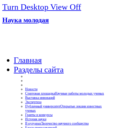
Turn Desktop View Off
Наука молодая
Главная
Разделы сайта
Новости
Стартовая площадка
Научные работы молодых ученых
Выставка инноваций
Экспертиза
Публичный университет
Открытые лекции известных
ученых
Гранты и конкурсы
История науки
В кулуарах
Творчество научного сообщества
Блоги преподавателей