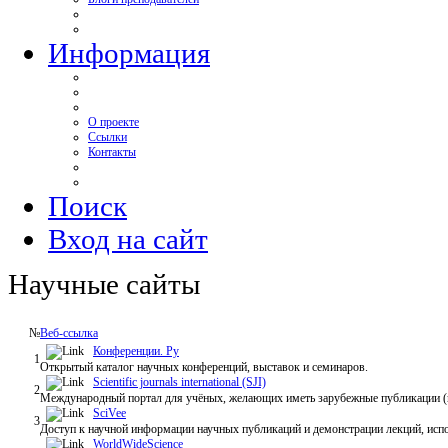
Информация
О проекте
Ссылки
Контакты
Поиск
Вход на сайт
Научные сайты
№
Веб-ссылка
Конференции. Ру
1
Открытый каталог научных конференций, выставок и семинаров.
Scientific journals international (SJI)
2
Международный портал для учёных, желающих иметь зарубежные публикации (на
SciVee
3
Доступ к научной информации научных публикаций и демонстрации лекций, исп
WorldWideScience