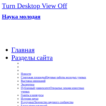
Turn Desktop View Off
Наука молодая
Главная
Разделы сайта
Новости
Стартовая площадка
Научные работы молодых ученых
Выставка инноваций
Экспертиза
Публичный университет
Открытые лекции известных
ученых
Гранты и конкурсы
История науки
В кулуарах
Творчество научного сообщества
Блоги преподавателей