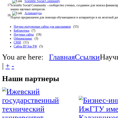
Scientific Social Community
17
Scientific Social Community - сообщество ученых, созданное для поиска финанс
ваших научных интересов.
Аспирантура
18
Портал предназначен для помощи обучающимся в аспирантуре в их нелегкой деят
Научно-популярные сайты для школьников
(55)
Библиотеки
(7)
Научные сайты
(18)
Официальные
(3)
СМИ
(11)
Сайты ВУЗов РФ
(5)
You are here:
Главная
Ссылки
Науч
|
+
-
Наши
партнеры