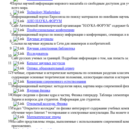
4
Портал научной информации мирового масштаба со свободным доступом для уче
всего мира.
Technology Marketplace
5
Информационный портал Евросоюза по поиску материалов по новейшим научны
АНО НАУКА-ФОРУМ
6
Сайт Автономной некоммерческой организации "НАУКА-ФОРУМ" содержит базу 
Профессиональные конференции
7
Информационный портал по поиску информации о конференциях, семинарах и в
Научные журналы
8
Ссылки на научные журналы в Сети для инженеров и изобретателей.
9
Научная электронная библиотека
Исследователь
10
Сайт русских ученых за границей. Подробная информация о том, как попасть за
11
Каталог научных ресурсов
Оптика: образовательный сервер
12
Учебные, справочные и исторические материалы по основным разделам классиче
содержащие основные теоретические положения, иллюстрации опытов и историче
Концепции современного естествознания
13
Информационный материал: методология науки, картина мира современной физик
Ядерная физика
14
Общие сведения о физике ядра и частиц. Физика гиперядер. Таблицы элементар
Задачи и вопросы для студентов. Информация для студентов.
Открытый колледж: Физика
15
Раздел "Открытого колледжа" по физике интегрирует содержание учебных ко
обучение через Internet ? тестирование и электронные консультации. Вы можете 
Математические этюды
16
На сайте представлены этюды, выполненные с использованием современной ком
приложениях.